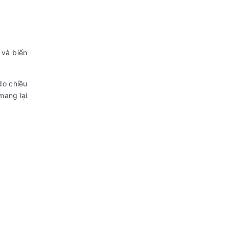
 và biến
đo chiều
mang lại