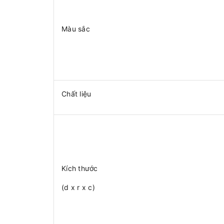
Màu sắc
Chất liệu
Kích thước
(d x r x c)