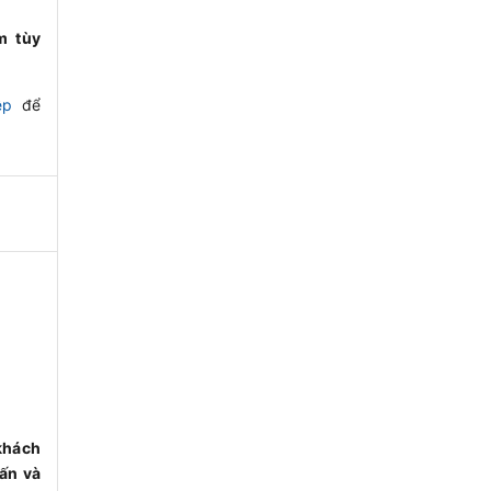
m tùy
ệp
để
khách
ấn và