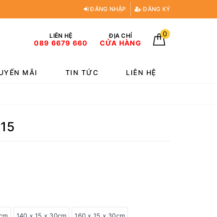
ĐĂNG NHẬP
ĐĂNG KÝ
0
LIÊN HỆ
ĐỊA CHỈ
089 6679 660
CỬA HÀNG
UYẾN MÃI
TIN TỨC
LIÊN HỆ
115
0cm
140 x 15 x 30cm
160 x 15 x 30cm