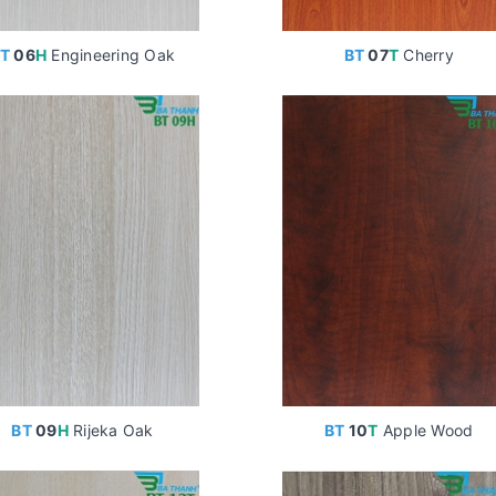
T
06
H
Engineering Oak
BT
07
T
Cherry
BT
09
H
Rijeka Oak
BT
10
T
Apple Wood