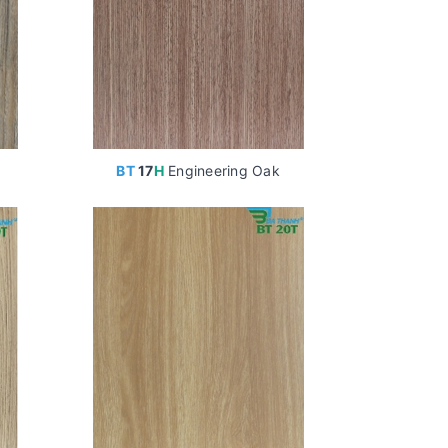
BT
17
H
Engineering Oak