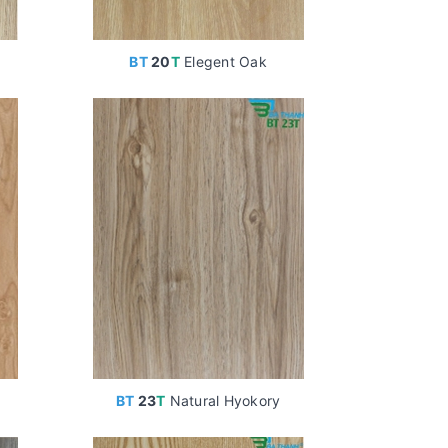
BT
20
T
Elegent Oak
BT
23
T
Natural Hyokory