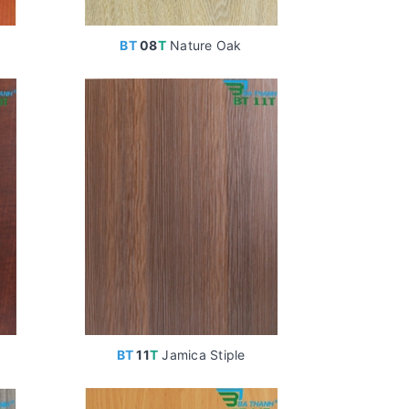
BT
08
T
Nature Oak
BT
11
T
Jamica Stiple