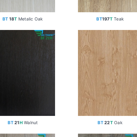
BT
18
T
Metalic Oak
BT
197
T
Teak
BT
21
H
Walnut
BT
22
T
Oak