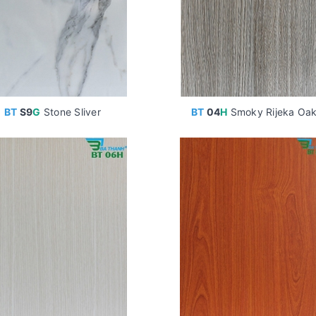
BT
S9
G
Stone Sliver
BT
04
H
Smoky Rijeka Oa