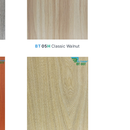
k
BT
05
H
Classic Walnut