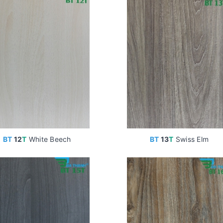
BT
12
T
White Beech
BT
13
T
Swiss Elm