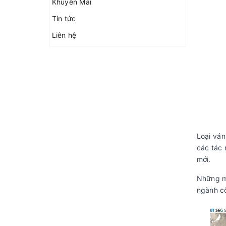
Khuyến Mãi
Tin tức
Liên hệ
Loại vá
các tác 
mới.
Những m
ngành c