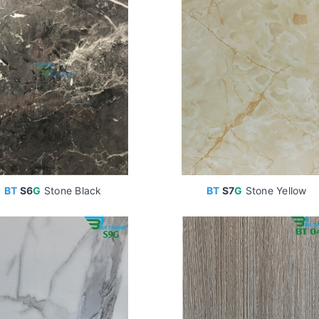
BT
S6
G
Stone Black
BT
S7
G
Stone Yellow