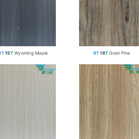
BT
15
T
Wyoming Maple
BT
16
T
Gosh Pine