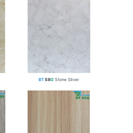
BT
S8
G
Stone Sliver