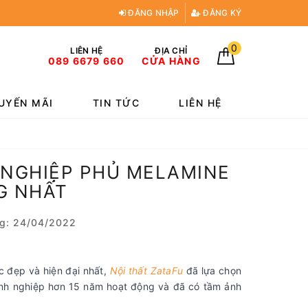
ĐĂNG NHẬP
ĐĂNG KÝ
0
LIÊN HỆ
ĐỊA CHỈ
089 6679 660
CỬA HÀNG
UYẾN MÃI
TIN TỨC
LIÊN HỆ
NGHIỆP PHỦ MELAMINE
G NHẤT
g: 24/04/2022
 đẹp và hiện đại nhất,
Nội thất ZataFu
đã lựa chọn
nh nghiệp hơn 15 năm hoạt động và đã có tầm ảnh