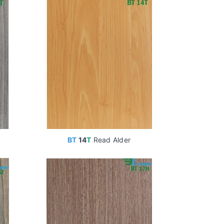
BT
14
T
Read Alder