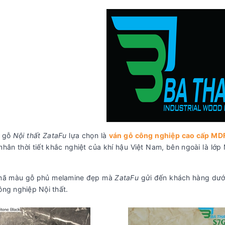
n gỗ
Nội thất ZataFu
lựa chọn là
ván gỗ công nghiệp cao cấp MD
nhân thời tiết khắc nghiệt của khí hậu Việt Nam, bên ngoài là lớ
ã màu gỗ phủ melamine đẹp mà
ZataFu
gửi đến khách hàng dướ
ông nghiệp Nội thất.