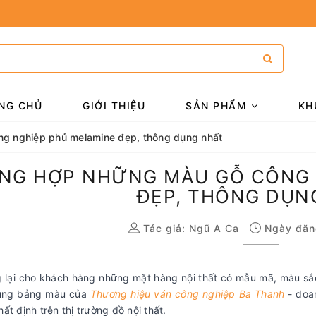
NG CHỦ
GIỚI THIỆU
SẢN PHẨM
KH
g nghiệp phủ melamine đẹp, thông dụng nhất
NG HỢP NHỮNG MÀU GỖ CÔNG 
ĐẸP, THÔNG DỤN
Tác giả:
Ngũ A Ca
Ngày đăn
 lại cho khách hàng những mặt hàng nội thất có mẫu mã, màu sắc
ụng bảng màu của
Thương hiệu ván công nghiệp Ba Thanh
- doa
ất định trên thị trường đồ nội thất.