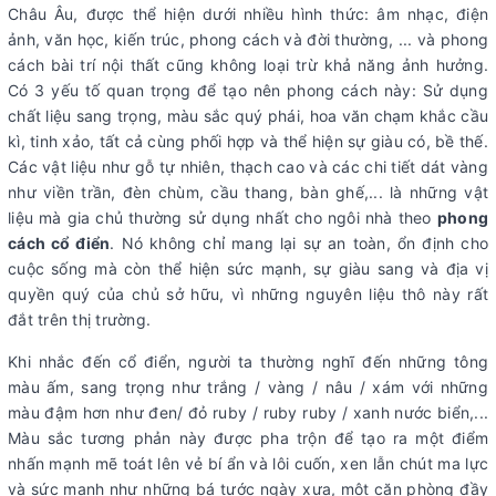
Châu Âu, được thể hiện dưới nhiều hình thức: âm nhạc, điện
ảnh, văn học, kiến ​​trúc, phong cách và đời thường, ... và phong
cách bài trí nội thất cũng không loại trừ khả năng ảnh hưởng.
Có 3 yếu tố quan trọng để tạo nên phong cách này: Sử dụng
chất liệu sang trọng, màu sắc quý phái, hoa văn chạm khắc cầu
kì, tinh xảo, tất cả cùng phối hợp và thể hiện sự giàu có, bề thế.
Các vật liệu như gỗ tự nhiên, thạch cao và các chi tiết dát vàng
như viền trần, đèn chùm, cầu thang, bàn ghế,... là những vật
liệu mà gia chủ thường sử dụng nhất cho ngôi nhà theo
phong
cách cổ điển
. Nó không chỉ mang lại sự an toàn, ổn định cho
cuộc sống mà còn thể hiện sức mạnh, sự giàu sang và địa vị
quyền quý của chủ sở hữu, vì những nguyên liệu thô này rất
đắt trên thị trường.
Khi nhắc đến cổ điển, người ta thường nghĩ đến những tông
màu ấm, sang trọng như trắng / vàng / nâu / xám với những
màu đậm hơn như đen/ đỏ ruby ​​/ ruby ​​ruby ​​/ xanh nước biển,...
Màu sắc tương phản này được pha trộn để tạo ra một điểm
nhấn mạnh mẽ toát lên vẻ bí ẩn và lôi cuốn, xen lẫn chút ma lực
và sức mạnh như những bá tước ngày xưa, một căn phòng đầy