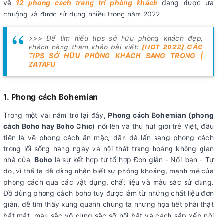
về
12 phong cách trang trí phòng khách
đang được ưa
chuộng và được sử dụng nhiều trong năm 2022.
>>> Để tìm hiểu tips sở hữu phòng khách đẹp,
khách hàng tham khảo bài viết:
[HOT 2022] CÁC
TIPS SỞ HỮU PHÒNG KHÁCH SANG TRỌNG |
ZATAFU
1. Phong cách Bohemian
Trong một vài năm trở lại đây,
Phong cách Bohemian (phong
cách Boho hay Boho Chic)
nổi lên và thu hút giới trẻ Việt, đầu
tiên là về phong cách ăn mặc, dần dà lấn sang phong cách
trong lối sống hàng ngày và nội thất trang hoàng không gian
nhà cửa.
Boho
là sự kết hợp từ tổ hợp Đơn giản - Nổi loạn - Tự
do, vì thế ta dễ dàng nhận biết sự phóng khoáng, mạnh mẽ của
phong cách qua các vật dụng, chất liệu và màu sắc sử dụng.
Đồ dùng phong cách boho tuy được làm từ những chất liệu đơn
giản, dễ tìm thấy xung quanh chúng ta nhưng họa tiết phải thật
bắt mắt, màu sắc vô cùng sặc sỡ nổi bật và cách sắp xếp nội