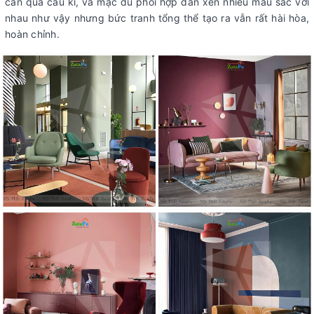
cần quá cầu kì, và mặc dù phối hợp đan xen nhiều màu sắc với
nhau như vậy nhưng bức tranh tổng thể tạo ra vẫn rất hài hòa,
hoàn chỉnh.