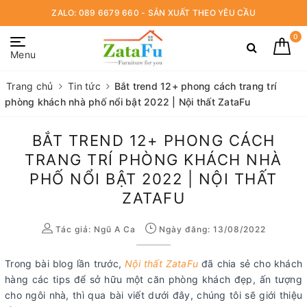
ZALO: 089 6679 660 - SẢN XUẤT THEO YÊU CẦU
0
Menu
Trang chủ
Tin tức
Bắt trend 12+ phong cách trang trí
phòng khách nhà phố nổi bật 2022 | Nội thất ZataFu
BẮT TREND 12+ PHONG CÁCH
TRANG TRÍ PHÒNG KHÁCH NHÀ
PHỐ NỔI BẬT 2022 | NỘI THẤT
ZATAFU
Tác giả:
Ngũ A Ca
Ngày đăng: 13/08/2022
Trong bài blog lần trước,
Nội thất ZataFu
đã chia sẻ cho khách
hàng các tips để sở hữu một căn phòng khách đẹp, ấn tượng
cho ngôi nhà, thì qua bài viết dưới đây, chúng tôi sẽ giới thiệu