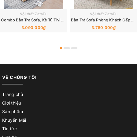
Nội thất ZataFu
Nội thất ZataFu
Combo Bàn Trà Sofa, Kệ Tủ Tivi Phòng Khách Thiết Kế Hiện Đại Gỗ MDF BSF-42 ZataFu
Bàn Trà Sofa Phòng Khách Gấp Gọn Đa Năng BSF-34 ZataFu
3.090.000₫
3.750.000₫
VỀ CHÚNG TÔI
Trang chủ
Giới thiệu
Sản phẩm
Khuyến Mãi
Tin tức