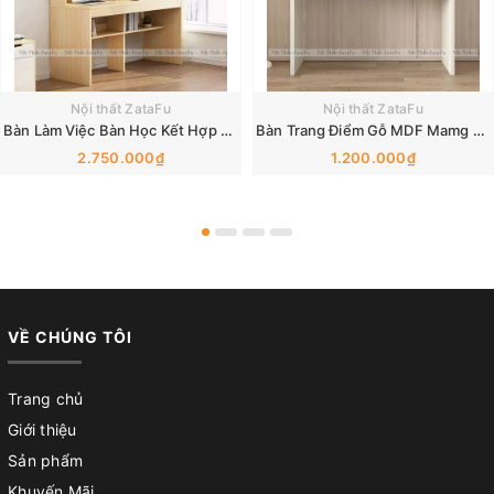
Nội thất ZataFu
Nội thất ZataFu
Bàn Làm Việc Bàn Học Kết Hợp Kệ Sạch Có Không Gian Lưu Trữ Lớn BLV-175 ZataFu
Bàn Trang Điểm Gỗ MDF Mamg Phong Cách Tối Giản BTD-37 ZataFu
2.750.000₫
1.200.000₫
VỀ CHÚNG TÔI
Trang chủ
Giới thiệu
Sản phẩm
Khuyến Mãi