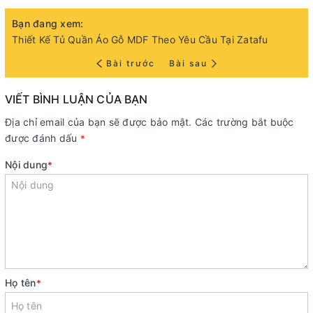
Bạn đang xem:
Thiết Kế Tủ Quần Áo Gỗ MDF Theo Yêu Cầu Tại Zatafu
Bài trước
Bài sau
VIẾT BÌNH LUẬN CỦA BẠN
Địa chỉ email của bạn sẽ được bảo mật. Các trường bắt buộc
được đánh dấu
*
Nội dung
*
Họ tên
*