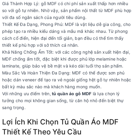
Giá Thành Hợp Lý: gỗ MDF có chi phí sản xuất thấp hơn nhiều
so với gỗ tự nhiên. Nhờ vậy, sản phẩm nội thất từ MDF phù hợp
với đa số ngân sách của người tiêu dùng.
Thiết Kế Đa Dạng, Phong Phú: MDF là vật liệu dễ gia công, cho
phép tạo ra nhiều kiểu dáng và mẫu mã khác nhau. Từ phong
cách cổ điển, hiện đại đến tối giản, bạn đều có thể tìm thấy
thiết kế phù hợp với sở thích cá nhân.
Khả Năng Chống Ẩm Tốt: với các công nghệ sản xuất hiện đại,
MDF chống ẩm tốt, đặc biệt khi được phủ lớp melamine hoặc
laminate, giúp bảo vệ bề mặt và kéo dài tuổi thọ sản phẩm.
Màu Sắc Và Hoàn Thiện Đa Dạng: MDF có thể được sơn phủ
hoặc dán veneer để tạo ra vẻ ngoài giống hệt gỗ tự nhiên hoặc
bất kỳ màu sắc nào mà khách hàng mong muốn.
Với những ưu điểm trên,
tủ quần áo gỗ MDF
là lựa chọn lý
tưởng cho mọi không gian sống, từ căn hộ nhỏ đến biệt thự
sang trọng.
Lợi Ích Khi Chọn Tủ Quần Áo MDF
Thiết Kế Theo Yêu Cầu