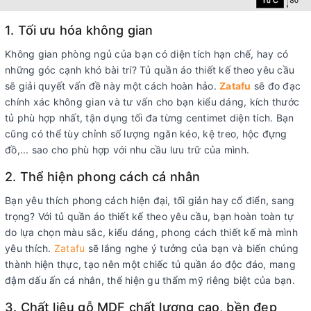
1. Tối ưu hóa không gian
Không gian phòng ngủ của bạn có diện tích hạn chế, hay có
những góc cạnh khó bài trí? Tủ quần áo thiết kế theo yêu cầu
sẽ giải quyết vấn đề này một cách hoàn hảo.
Zatafu
sẽ đo đạc
chính xác không gian và tư vấn cho bạn kiểu dáng, kích thước
tủ phù hợp nhất, tận dụng tối đa từng centimet diện tích. Bạn
cũng có thể tùy chỉnh số lượng ngăn kéo, kệ treo, hộc đựng
đồ,... sao cho phù hợp với nhu cầu lưu trữ của mình.
2. Thể hiện phong cách cá nhân
Bạn yêu thích phong cách hiện đại, tối giản hay cổ điển, sang
trọng? Với tủ quần áo thiết kế theo yêu cầu, bạn hoàn toàn tự
do lựa chọn màu sắc, kiểu dáng, phong cách thiết kế mà mình
yêu thích.
Zatafu
sẽ lắng nghe ý tưởng của bạn và biến chúng
thành hiện thực, tạo nên một chiếc tủ quần áo độc đáo, mang
đậm dấu ấn cá nhân, thể hiện gu thẩm mỹ riêng biệt của bạn.
3. Chất liệu gỗ MDF chất lượng cao, bền đẹp