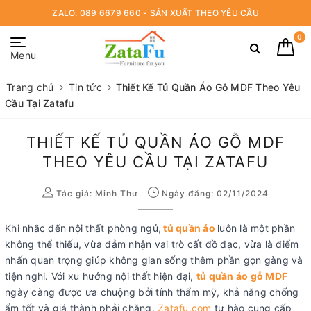
ZALO: 089 6679 660 - SẢN XUẤT THEO YÊU CẦU
0
Menu
Trang chủ
Tin tức
Thiết Kế Tủ Quần Áo Gỗ MDF Theo Yêu
Cầu Tại Zatafu
THIẾT KẾ TỦ QUẦN ÁO GỖ MDF
THEO YÊU CẦU TẠI ZATAFU
Tác giả:
Minh Thư
Ngày đăng: 02/11/2024
Khi nhắc đến nội thất phòng ngủ,
tủ quần áo
luôn là một phần
không thể thiếu, vừa đảm nhận vai trò cất đồ đạc, vừa là điểm
nhấn quan trọng giúp không gian sống thêm phần gọn gàng và
tiện nghi. Với xu hướng nội thất hiện đại,
tủ quần áo gỗ MDF
ngày càng được ưa chuộng bởi tính thẩm mỹ, khả năng chống
ẩm tốt và giá thành phải chăng.
Zatafu.com
tự hào cung cấp