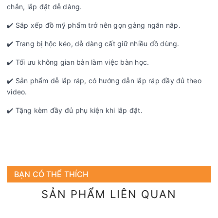
chắn, lắp đặt dễ dàng.
✔️ Sắp xếp đồ mỹ phẩm trở nên gọn gàng ngăn nắp.
✔️ Trang bị hộc kéo, dễ dàng cất giữ nhiều đồ dùng.
✔️ Tối ưu không gian bàn làm việc bàn học.
✔️ Sản phẩm dễ lắp ráp, có hướng dẫn lắp ráp đầy đủ theo
video.
✔️ Tặng kèm đầy đủ phụ kiện khi lắp đặt.
BẠN CÓ THỂ THÍCH
SẢN PHẨM LIÊN QUAN