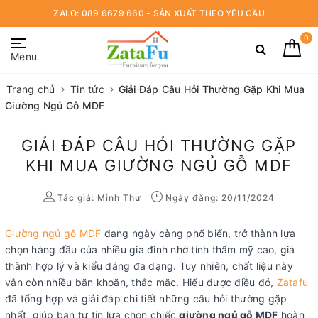
ZALO: 089 6679 660 - SẢN XUẤT THEO YÊU CẦU
0
Menu
Trang chủ
Tin tức
Giải Đáp Câu Hỏi Thường Gặp Khi Mua
Giường Ngủ Gỗ MDF
GIẢI ĐÁP CÂU HỎI THƯỜNG GẶP
KHI MUA GIƯỜNG NGỦ GỖ MDF
Tác giả:
Minh Thư
Ngày đăng: 20/11/2024
Giường ngủ gỗ MDF
đang ngày càng phổ biến, trở thành lựa
chọn hàng đầu của nhiều gia đình nhờ tính thẩm mỹ cao, giá
thành hợp lý và kiểu dáng đa dạng. Tuy nhiên, chất liệu này
vẫn còn nhiều băn khoăn, thắc mắc. Hiểu được điều đó,
Zatafu
đã tổng hợp và giải đáp chi tiết những câu hỏi thường gặp
nhất, giúp bạn tự tin lựa chọn chiếc
giường ngủ gỗ MDF
hoàn