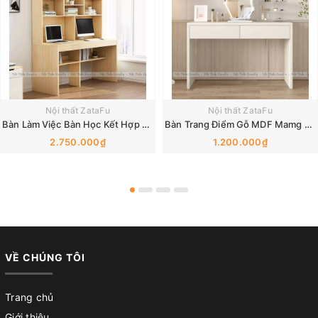
Nội thất ZataFu
Nội thất ZataFu
Bàn Làm Việc Bàn Học Kết Hợp Kệ Sạch Có Không Gian Lưu Trữ Lớn BLV-175 ZataFu
Bàn Trang Điểm Gỗ MDF Mamg Phong Cách Tối Giản BTD-37 ZataFu
2.750.000₫
1.200.000₫
VỀ CHÚNG TÔI
Trang chủ
Giới thiệu