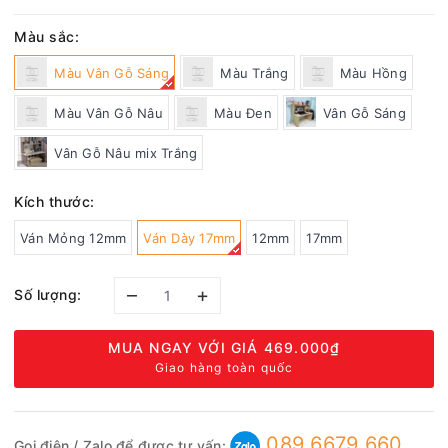
Màu sắc:
Màu Vân Gỗ Sáng
Màu Trắng
Màu Hồng
Màu Vân Gỗ Nâu
Màu Đen
Vân Gỗ Sáng
Vân Gỗ Nâu mix Trắng
Kích thước:
Ván Mỏng 12mm
Ván Dày 17mm
12mm
17mm
–
+
Số lượng:
MUA NGAY VỚI GIÁ
469.000₫
Giao hàng toàn quốc
089 6679 660
Gọi điện / Zalo để được tư vấn: